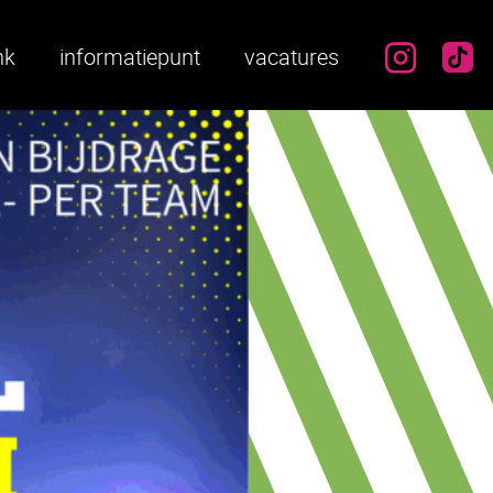
instag
ti
nk
informatiepunt
vacatures