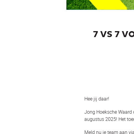
7 VS 7 
Hee jij daar!
Jong Hoeksche Waard or
augustus 2025! Het toer
Meld nu je team aan vi