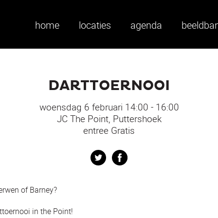
home
locaties
agenda
beeldba
DARTTOERNOOI
woensdag 6 februari 14:00 - 16:00
JC The Point, Puttershoek
entree Gratis
Twitter
Facebook
Gerwen of Barney?
ttoernooi in the Point!