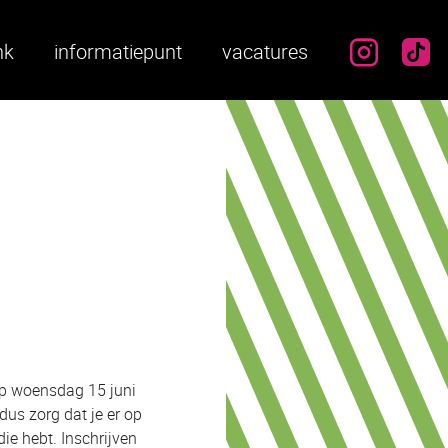
instag
ti
nk
informatiepunt
vacatures
 op woensdag 15 juni
dus zorg dat je er op
die hebt. Inschrijven