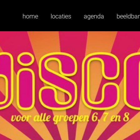
home
locaties
agenda
beeldba