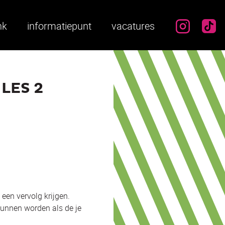
instag
ti
nk
informatiepunt
vacatures
LES 2
een vervolg krijgen.
kunnen worden als de je