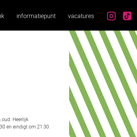
instag
ti
nk
informatiepunt
vacatures
 oud. Heerlijk
:30 en eindigt om 21:30.