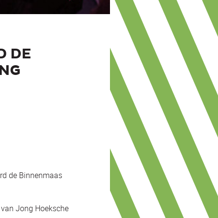
D DE
ING
oord de Binnenmaas
rs van Jong Hoeksche