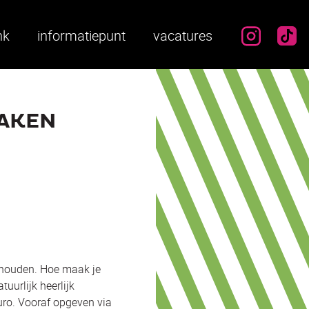
instag
ti
nk
informatiepunt
vacatures
MAKEN
ehouden. Hoe maak je
uurlijk heerlijk
uro. Vooraf opgeven via