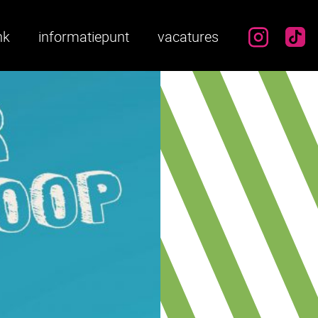
instag
ti
nk
informatiepunt
vacatures