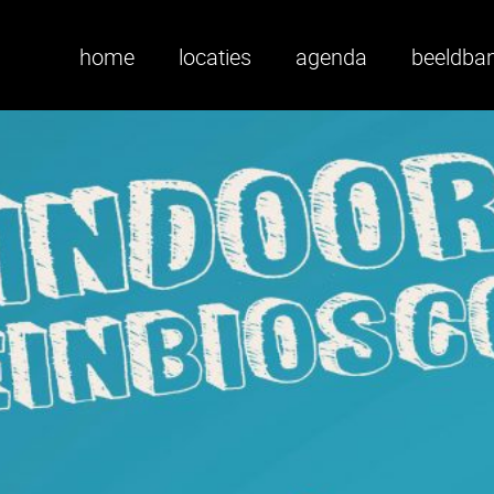
home
locaties
agenda
beeldba