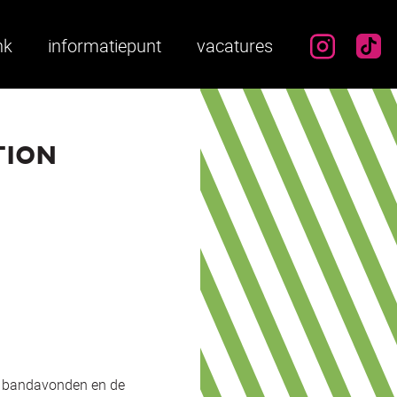
instag
ti
nk
informatiepunt
vacatures
TION
de bandavonden en de