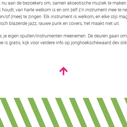
et nu aan de bezoekers om, samen akoestische muziek te make
k houdt, van harte welkom is en om zelf z’n instrument mee te 
n/of (mee) te zingen. Elk instrument is welkom, en elke stijl m
ch blazende jazz, rauwe punk en covers, het maakt niet uit.
je, je eigen spullen/instrumenten meenemen. De deuren gaan om
ree is gratis, kijk voor verdere info op jonghoekschewaard.dev.sl