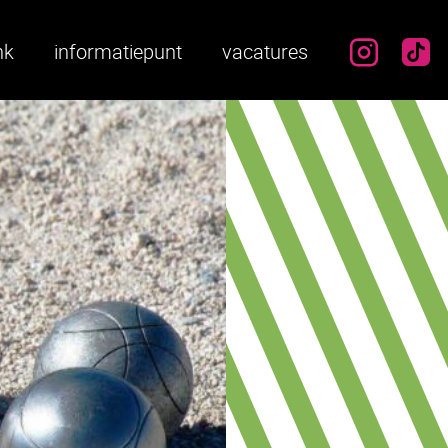
instag
ti
nk
informatiepunt
vacatures