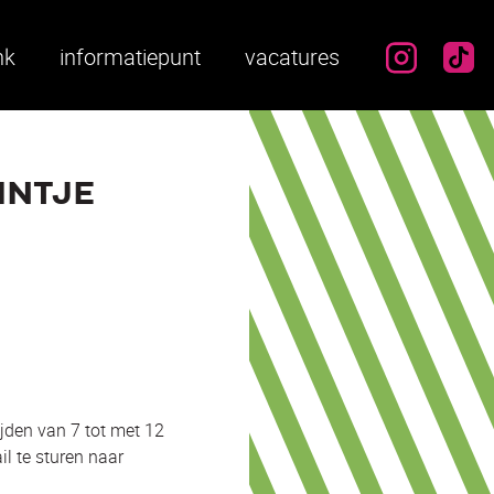
instag
ti
nk
informatiepunt
vacatures
INTJE
tijden van 7 tot met 12
il te sturen naar