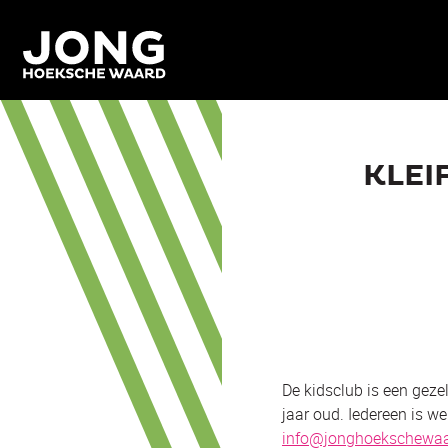
KLEI
De kidsclub is een gezel
jaar oud. Iedereen is we
info@jonghoekschewaar