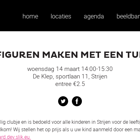
home
locaties
agenda
beeldba
FIGUREN MAKEN MET EEN TU
woensdag 14 maart 14:00-15:30
De Klep, sportlaan 11, Strijen
entree €2.5
Twitter
Facebook
lig clubje en is bedoeld voor alle kinderen in Strijen voor de leef
lkom! Wij stellen het op prijs als u uw kind aanmeld door een ma
d.dev.slik.eu