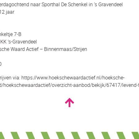
rdagochtend naar Sporthal De Schenkel in ’s Gravendeel
 12 jaar
keltje 7-B
KK ‘s-Gravendeel
che Waard Actief – Binnenmaas/Strijen
0
rijven via: https://www.hoekschewaardactief.nl/hoeksche-
/hoekschewaardactief/overzicht-aanbod/bekijk/67417/levend-f