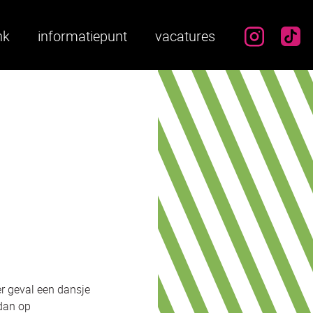
instag
ti
nk
informatiepunt
vacatures
er geval een dansje
 dan op