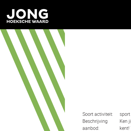
Soort activiteit:
sport
Beschrijving
Ken j
aanbod:
kent!