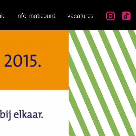
instag
ti
nk
informatiepunt
vacatures