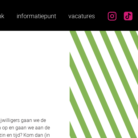
instag
ti
nk
informatiepunt
vacatures
jwilligers gaan we de
n op en gaan we aan de
zin en tijd? Kom dan (in