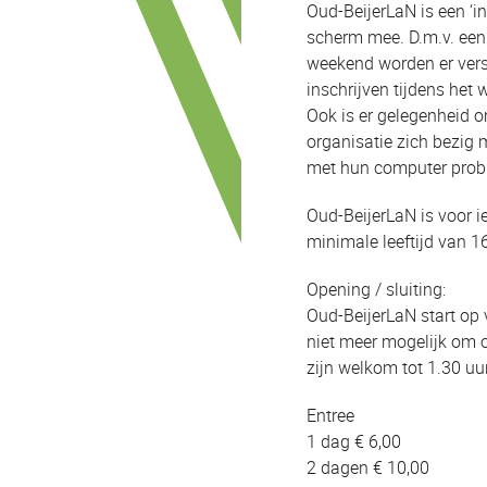
Oud-BeijerLaN is een ‘i
scherm mee. D.m.v. een
weekend worden er versc
inschrijven tijdens het
Ook is er gelegenheid o
organisatie zich bezig 
met hun computer probl
Oud-BeijerLaN is voor ie
minimale leeftijd van 16
Opening / sluiting:
Oud-BeijerLaN start op v
niet meer mogelijk om 
zijn welkom tot 1.30 uu
Entree
1 dag € 6,00
2 dagen € 10,00