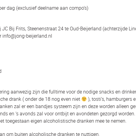
 per dag (exclusief deelname aan compo’s)
ij JC Bij Frits, Steenenstraat 24 te Oud-Beijerland (achterzijde Li
 info@jong-beijerland.nl
d
ering aanwezig zijn die fulltime voor de nodige snacks en drinke
ische drank ( onder de 18 nog even niet
), tosti’s, hamburgers
ranken zal er een bandjes systeem zijn en deze worden alleen 
tends en ‘s avonds zal voor ontbijt en avondeten gezorgd worden. 
niet toegestaan eigen alcoholistische dranken mee te nemen.
aan om buiten alcoholische dranken te nuttigen.