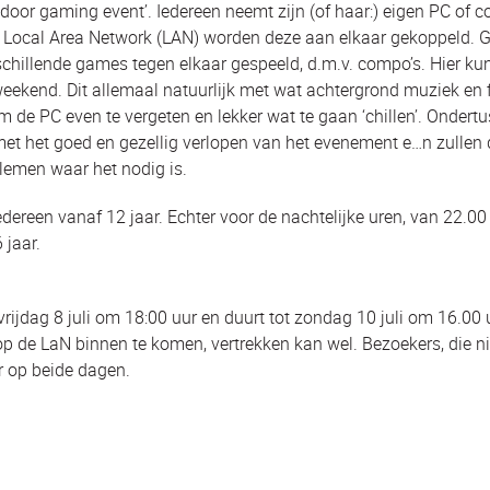
ndoor gaming event’. Iedereen neemt zijn (of haar:) eigen PC of 
 Local Area Network (LAN) worden deze aan elkaar gekoppeld. 
hillende games tegen elkaar gespeeld, d.m.v. compo’s. Hier kun 
 weekend. Dit allemaal natuurlijk met wat achtergrond muziek en 
m de PC even te vergeten en lekker wat te gaan ‘chillen’. Ondert
met het goed en gezellig verlopen van het evenement e
…
n zullen
emen waar het nodig is.
dereen vanaf 12 jaar. Echter voor de nachtelijke uren, van 22.00 
 jaar.
rijdag 8 juli om 18:00 uur en duurt tot zondag 10 juli om 16.00 
op de LaN binnen te komen, vertrekken kan wel. Bezoekers, die 
r op beide dagen.