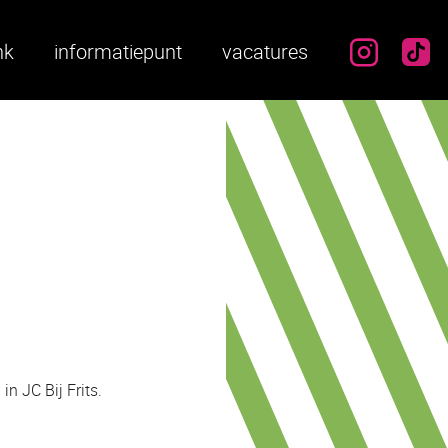
instag
ti
nk
informatiepunt
vacatures
n JC Bij Frits.