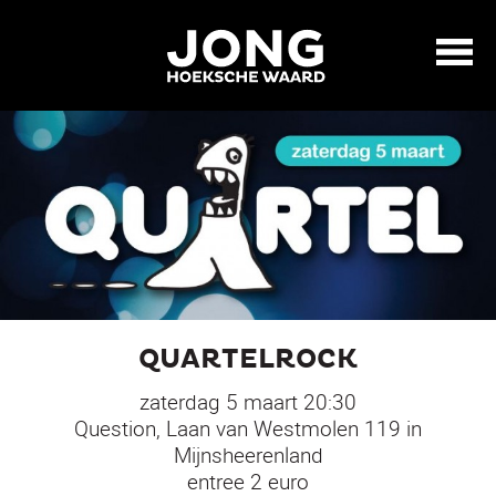
QUARTELROCK
zaterdag 5 maart 20:30
Question, Laan van Westmolen 119 in
Mijnsheerenland
entree 2 euro