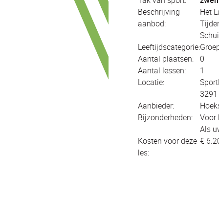
Tak van sport:
zwe
Beschrijving
Het L
aanbod:
Tijde
Schui
Leeftijdscategorie:
Groep(
Aantal plaatsen:
0
Aantal lessen:
1
Locatie:
Sport
3291 
Aanbieder:
Hoeks
Bijzonderheden:
Voor 
Als u
Kosten voor deze
€ 6.2
les: