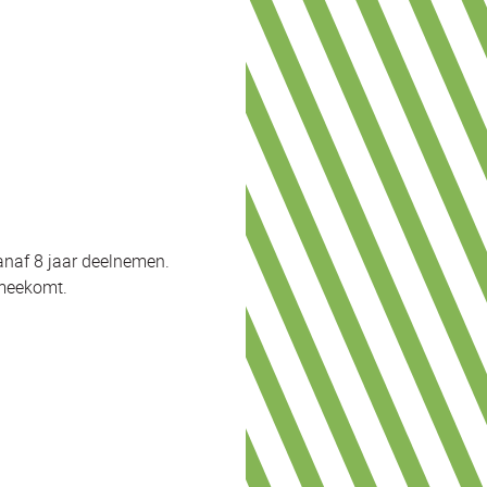
naf 8 jaar deelnemen.
 meekomt.