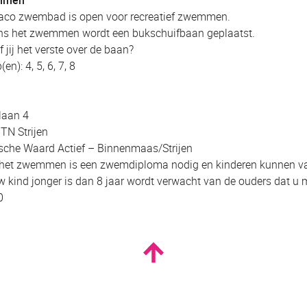
mmen
aco zwembad is open voor recreatief zwemmen.
ns het zwemmen wordt een bukschuifbaan geplaatst.
f jij het verste over de baan?
en): 4, 5, 6, 7, 8
laan 4
TN Strijen
che Waard Actief – Binnenmaas/Strijen
het zwemmen is een zwemdiploma nodig en kinderen kunnen va
w kind jonger is dan 8 jaar wordt verwacht van de ouders dat u
0