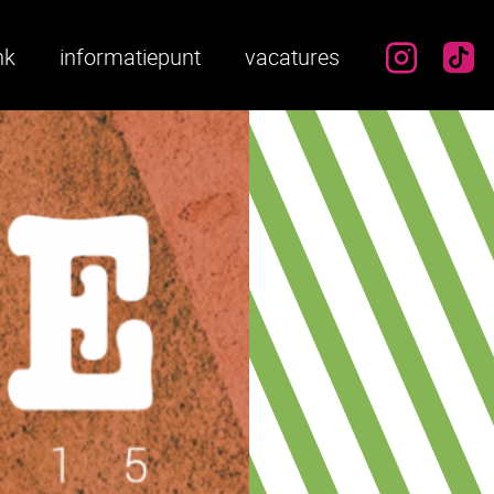
instag
ti
nk
informatiepunt
vacatures