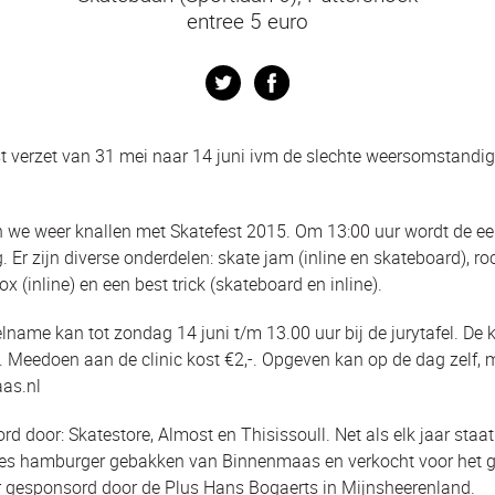
entree 5 euro
Twitter
Facebook
t verzet van 31 mei naar 14 juni ivm de slechte weersomstand
 we weer knallen met Skatefest 2015. Om 13:00 uur wordt de ee
. Er zijn diverse onderdelen: skate jam (inline en skateboard), r
ox (inline) en een best trick (skateboard en inline).
elname kan tot zondag 14 juni t/m 13.00 uur bij de jurytafel. De 
 Meedoen aan de clinic kost €2,-. Opgeven kan op de dag zelf, 
as.nl
ord door: Skatestore, Almost en Thisissoull. Net als elk jaar sta
es hamburger gebakken van Binnenmaas en verkocht voor het g
ar gesponsord door de Plus Hans Bogaerts in Mijnsheerenland.