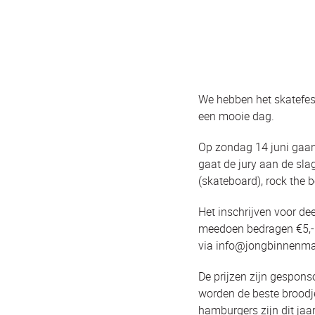
We hebben het skatefes
een mooie dag.
Op zondag 14 juni gaan
gaat de jury aan de slag
(skateboard), rock the b
Het inschrijven voor de
meedoen bedragen €5,-.
via info@jongbinnenma
De prijzen zijn gespons
worden de beste broodj
hamburgers zijn dit ja