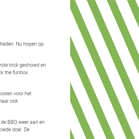
igheden. Nu hopen op
rste trick geshowd en
ock the funbox
kosten voor het
maar ook
at de BBQ weer aan en
oede doel. De