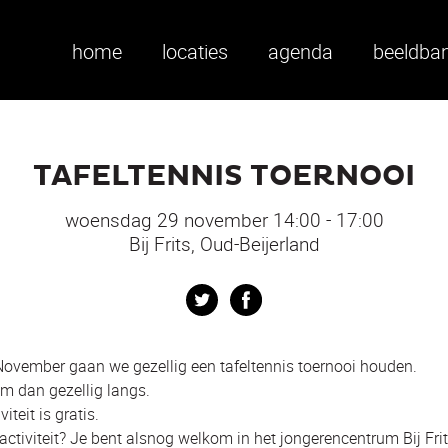
home
locaties
agenda
beeldba
TAFELTENNIS TOERNOOI
woensdag 29 november 14:00 - 17:00
Bij Frits, Oud-Beijerland
Twitter
Facebook
vember gaan we gezellig een tafeltennis toernooi houden.
kom dan gezellig langs.
teit is gratis.
ctiviteit? Je bent alsnog welkom in het jongerencentrum Bij Frit