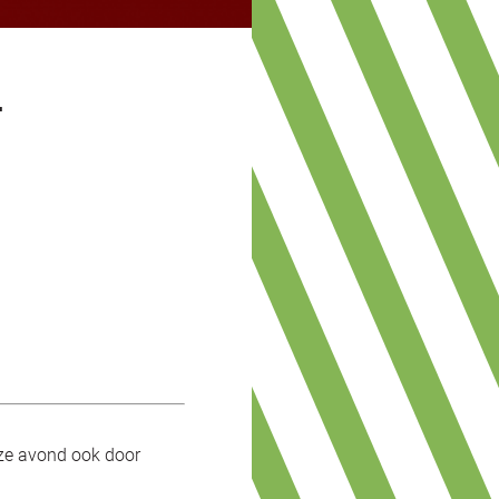
T
eze avond ook door