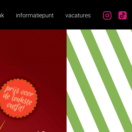
instag
ti
nk
informatiepunt
vacatures