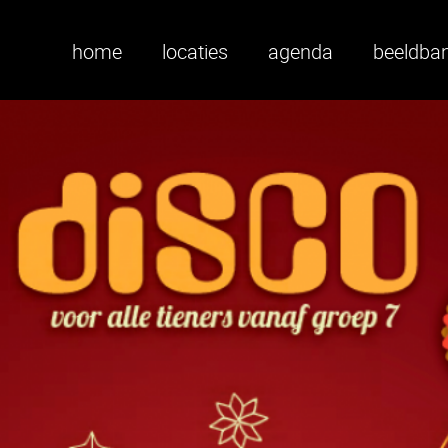
home
locaties
agenda
beeldba