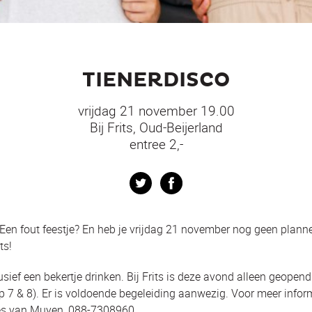
TIENERDISCO
vrijdag 21 november 19.00
Bij Frits, Oud-Beijerland
entree 2,-
Twitter
Facebook
? Een fout feestje? En heb je vrijdag 21 november nog geen pla
ts!
usief een bekertje drinken. Bij Frits is deze avond alleen geopen
p 7 & 8). Er is voldoende begeleiding aanwezig. Voor meer inform
oes van Muyen, 088-7308960.