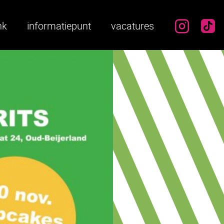
instag
ti
nk
informatiepunt
vacatures