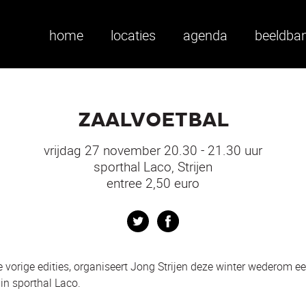
home
locaties
agenda
beeldba
ZAALVOETBAL
vrijdag 27 november 20.30 - 21.30 uur
sporthal Laco, Strijen
entree 2,50 euro
Twitter
Facebook
vorige edities, organiseert Jong Strijen deze winter wederom een
 in sporthal Laco.