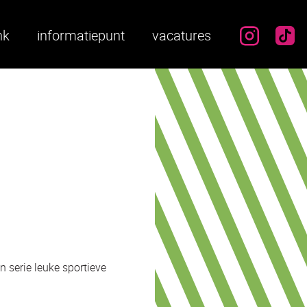
instag
ti
nk
informatiepunt
vacatures
 serie leuke sportieve