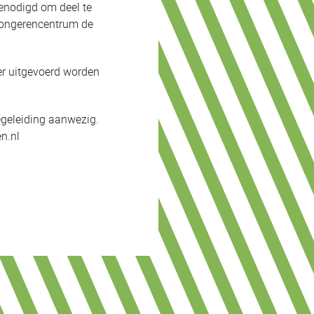
genodigd om deel te
 jongerencentrum de
er uitgevoerd worden
begeleiding aanwezig.
en.nl