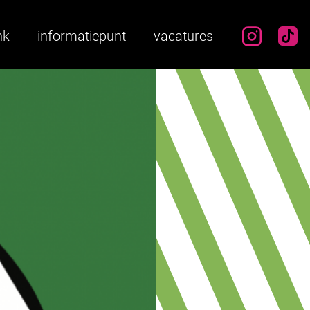
instag
ti
nk
informatiepunt
vacatures