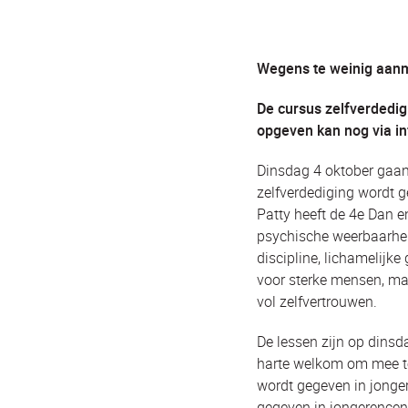
Wegens te weinig aanme
De cursus zelfverdedi
opgeven kan nog via i
Dinsdag 4 oktober gaan 
zelfverdediging wordt 
Patty heeft de 4e Dan e
psychische weerbaarheid
discipline, lichamelijke
voor sterke mensen, maa
vol zelfvertrouwen.
De lessen zijn op dinsd
harte welkom om mee te
wordt gegeven in jonge
gegeven in jongerencen