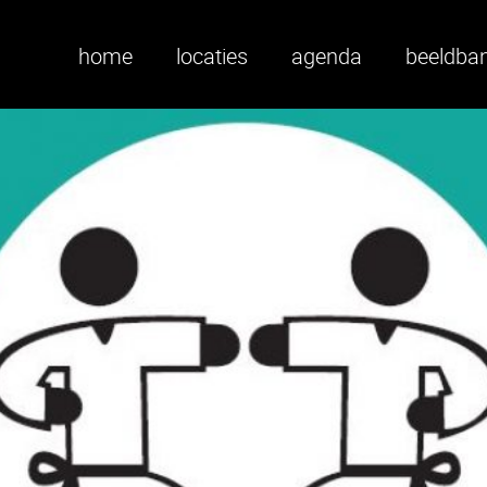
home
locaties
agenda
beeldba