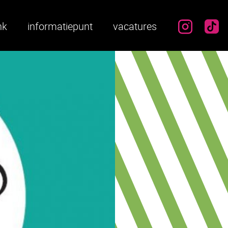
instag
ti
nk
informatiepunt
vacatures