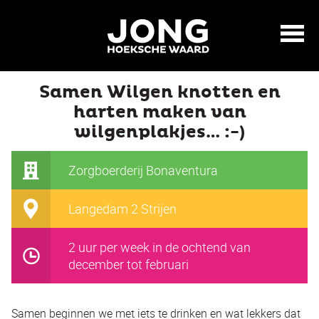
Samen Wilgen knotten en
harten maken van
wilgenplakjes… :-)
Zorgboerderij Bonaventura
Langedam 2 Strijen
2 uur per week in de ochtend van
december tot februari
Samen beginnen we met iets te drinken en wat lekkers dat