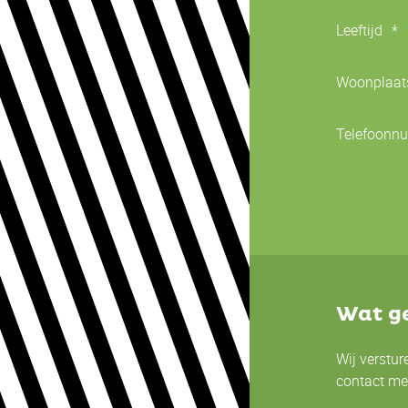
Leeftijd
*
Woonplaat
Telefoonn
Wat ge
Wij verstur
contact me