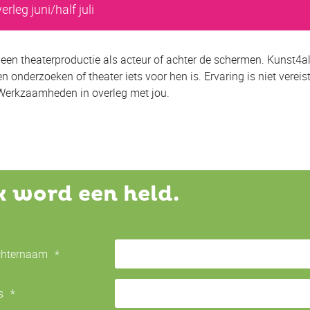
erleg juni/half juli
en theaterproductie als acteur of achter de schermen. Kunst4al
n onderzoeken of theater iets voor hen is. Ervaring is niet vereist
Werkzaamheden in overleg met jou.
ik word een held.
chternaam
*
s
*