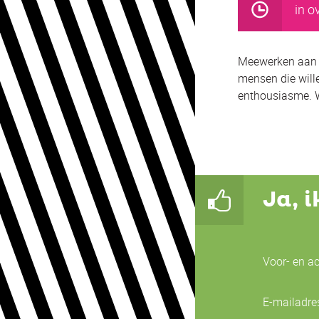
in ov
Meewerken aan e
mensen die wille
enthousiasme. 
Ja, 
Voor- en a
E-mailadre