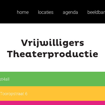
home
locaties
agenda
beeldba
Vrijwilligers
Theaterproductie
t4all
Tooropstraat 6